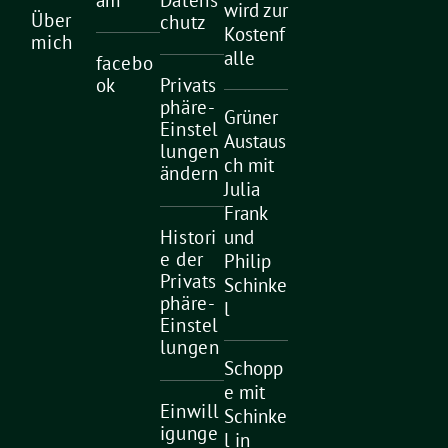
am
Datens
wird zur
Über
chutz
Kostenf
mich
alle
facebo
ok
Privats
phäre-
Grüner
Einstel
Austaus
lungen
ch mit
ändern
Julia
Frank
Histori
und
e der
Philip
Privats
Schinke
phäre-
l
Einstel
lungen
Schopp
e mit
Einwill
Schinke
igunge
l in