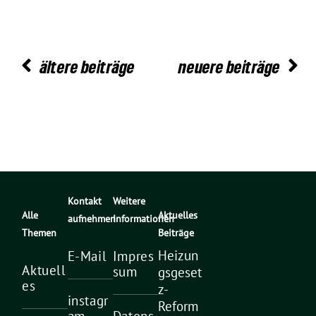
ältere beiträge
neuere beiträge
Kontakt
Weitere
Alle
Aktuelles
aufnehmen
Informationen
Themen
Beiträge
Heizun
E-Mail
Impres
Aktuell
sum
gsgeset
es
z-
instagr
Reform