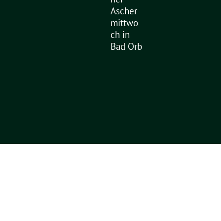
Ascher
mittwo
ch in
Bad Orb