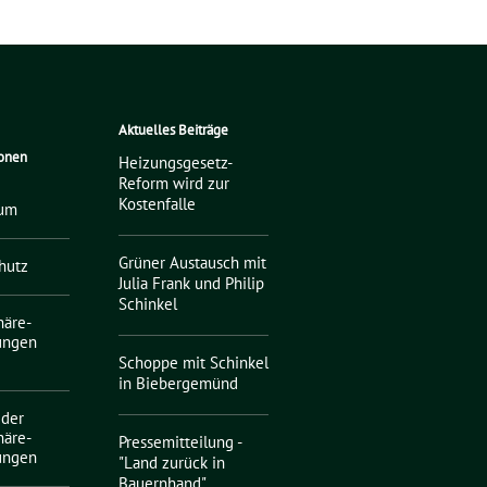
Aktuelles Beiträge
ionen
Heizungsgesetz-
Reform wird zur
Kostenfalle
sum
Grüner Austausch mit
hutz
Julia Frank und Philip
Schinkel
häre-
lungen
Schoppe mit Schinkel
in Biebergemünd
 der
häre-
Pressemitteilung -
lungen
"Land zurück in
Bauernhand"